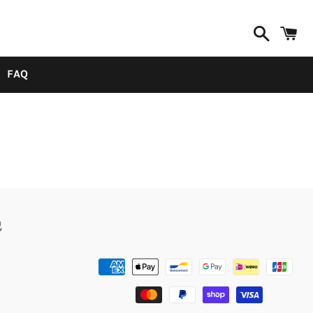
検
索
FAQ
。
記
決
済
方
法