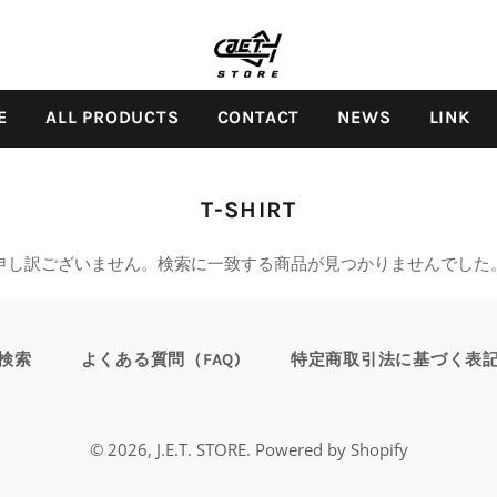
E
ALL PRODUCTS
CONTACT
NEWS
LINK
コ
T-SHIRT
レ
申し訳ございません。検索に一致する商品が見つかりませんでした
ク
シ
ョ
検索
よくある質問（FAQ)
特定商取引法に基づく表
ン:
© 2026,
J.E.T. STORE
. Powered by Shopify