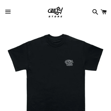
検
索
メ
ニ
ュ
ー