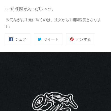
ロゴの刺繍が入ったTシャツ。
※商品がお手元に届くのは、注文から1週間程度となりま
す。
Facebook
Twitter
Pinterest
シェア
ツイート
ピンする
で
に
で
シ
投
ピ
ェ
稿
ン
ア
す
す
す
る
る
る